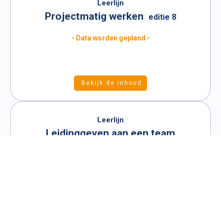
Leerlijn
Projectmatig werken
editie 8
- Data worden gepland -
Bekijk de inhoud
Leerlijn
Leidinggeven aan een team
- Start september 2026 -
Inschrijving nu geopend
Bekijk de inhoud